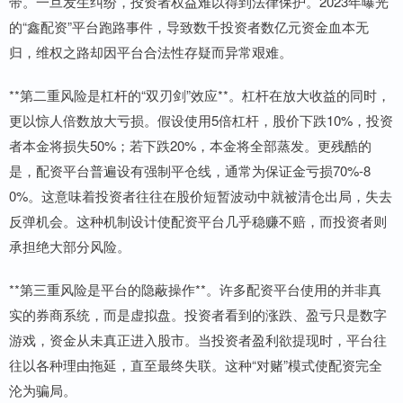
带。一旦发生纠纷，投资者权益难以得到法律保护。2023年曝光
的“鑫配资”平台跑路事件，导致数千投资者数亿元资金血本无
归，维权之路却因平台合法性存疑而异常艰难。
**第二重风险是杠杆的“双刃剑”效应**。杠杆在放大收益的同时，
更以惊人倍数放大亏损。假设使用5倍杠杆，股价下跌10%，投资
者本金将损失50%；若下跌20%，本金将全部蒸发。更残酷的
是，配资平台普遍设有强制平仓线，通常为保证金亏损70%-8
0%。这意味着投资者往往在股价短暂波动中就被清仓出局，失去
反弹机会。这种机制设计使配资平台几乎稳赚不赔，而投资者则
承担绝大部分风险。
**第三重风险是平台的隐蔽操作**。许多配资平台使用的并非真
实的券商系统，而是虚拟盘。投资者看到的涨跌、盈亏只是数字
游戏，资金从未真正进入股市。当投资者盈利欲提现时，平台往
往以各种理由拖延，直至最终失联。这种“对赌”模式使配资完全
沦为骗局。