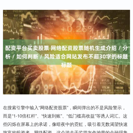
在搜索引擎中输入“网络配资股票”，瞬间弹出的不是风险警示，
而是“1-10倍杠杆”、“快速到账”、“低门槛高收益”等诱人词汇。这
些闪烁在屏幕上的承诺，像暗夜中的霓虹，吸引着无数渴望快速
致富的投资者。网络配资，这个游走于监管灰色地带的金融现象