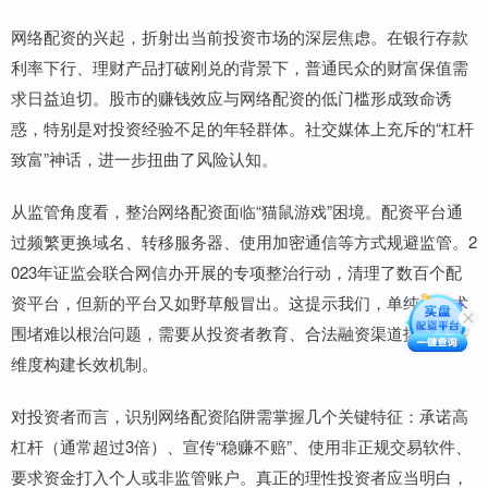
网络配资的兴起，折射出当前投资市场的深层焦虑。在银行存款
利率下行、理财产品打破刚兑的背景下，普通民众的财富保值需
求日益迫切。股市的赚钱效应与网络配资的低门槛形成致命诱
惑，特别是对投资经验不足的年轻群体。社交媒体上充斥的“杠杆
致富”神话，进一步扭曲了风险认知。
从监管角度看，整治网络配资面临“猫鼠游戏”困境。配资平台通
过频繁更换域名、转移服务器、使用加密通信等方式规避监管。2
023年证监会联合网信办开展的专项整治行动，清理了数百个配
资平台，但新的平台又如野草般冒出。这提示我们，单纯的技术
围堵难以根治问题，需要从投资者教育、合法融资渠道拓宽等多
维度构建长效机制。
对投资者而言，识别网络配资陷阱需掌握几个关键特征：承诺高
杠杆（通常超过3倍）、宣传“稳赚不赔”、使用非正规交易软件、
要求资金打入个人或非监管账户。真正的理性投资者应当明白，