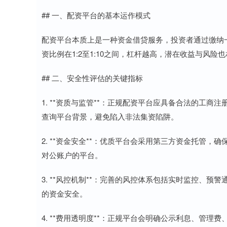
## 一、配资平台的基本运作模式
配资平台本质上是一种资金借贷服务，投资者通过缴纳
资比例在1:2至1:10之间，杠杆越高，潜在收益与风
## 二、安全性评估的关键指标
1. **资质与监管**：正规配资平台应具备合法的工
查询平台背景，避免陷入非法集资陷阱。
2. **资金安全**：优质平台会采用第三方资金托管
对公账户的平台。
3. **风控机制**：完善的风控体系包括实时监控、
的资金安全。
4. **费用透明度**：正规平台会明确公示利息、管