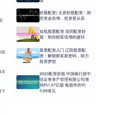
险
炒股配资( 太原炒股配资：助
您资金倍增，投资更从容
配
短线股票配资 深圳配资炒
股：助你财富倍增的捷径
股票配资入门 辽阳股票配
系统
资：解锁财富新密码，助力
投资梦想
或非
2023配资炒股 中国银行获中
信证券资产管理有限公司增
持约1.07亿股 每股作价约
3.69港元
情下
。