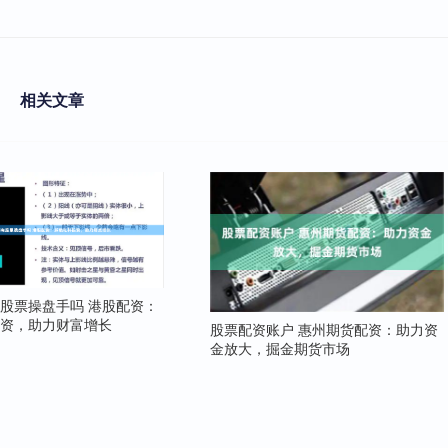
相关文章
股票操盘手吗 港股配资：
投资，助力财富增长
股票配资账户 惠州期货配资：助力资
金放大，掘金期货市场