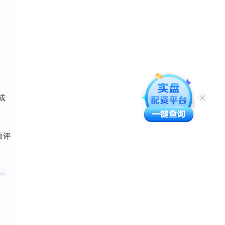
或
面评
点