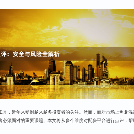
工具，近年来受到越来越多投资者的关注。然而，面对市场上鱼龙混
者必须面对的重要课题。本文将从多个维度对配资平台进行点评，帮