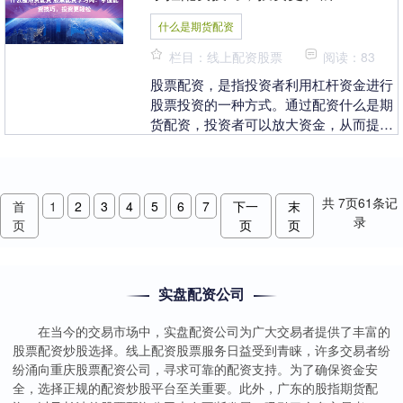
什么是期货配资
栏目：线上配资股票
阅读：83
股票配资，是指投资者利用杠杆资金进行
股票投资的一种方式。通过配资什么是期
货配资，投资者可以放大资金，从而提高
投资收益。然而，配资也存在一定的风
险，因此投资者需要....
共
7
页
61
条记
首
1
2
3
4
5
6
7
下一
末
录
页
页
页
实盘配资公司
在当今的交易市场中，实盘配资公司为广大交易者提供了丰富的
股票配资炒股选择。线上配资股票服务日益受到青睐，许多交易者纷
纷涌向重庆股票配资公司，寻求可靠的配资支持。为了确保资金安
全，选择正规的配资炒股平台至关重要。此外，广东的股指期货配