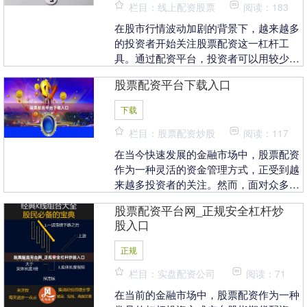
栏目：线上配资股票
阅读：183
在股市行情波动加剧的背景下，越来越多
的投资者开始关注股票配资这一杠杆工
具。通过配资平台，投资者可以用较少的
自有资金撬动更大的交易额度，从而放大
股票配资平台下载入口
收益。然而重庆股票....
下载
栏目：股票配资炒股
阅读：117
在当今快速发展的金融市场中，股票配资
作为一种灵活的资金管理方式，正受到越
来越多投资者的关注。然而，面对众多配
资平台，如何找到正规、安全的下载入
股票配资平台网_正规安全杠杆炒
口，成为投资者首要....
股入口
正规
栏目：实盘配资公司
阅读：71
在当前的金融市场中，股票配资作为一种