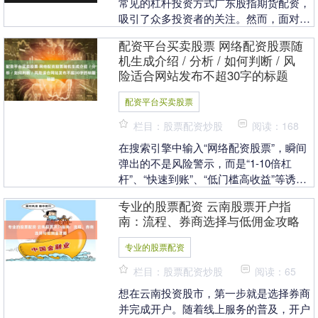
常见的杠杆投资方式广东股指期货配资，
吸引了众多投资者的关注。然而，面对市
场上种类繁多的配资平台，如何选择一个
配资平台买卖股票 网络配资股票随
正规安全的股票配....
机生成介绍 / 分析 / 如何判断 / 风
险适合网站发布不超30字的标题
配资平台买卖股票
栏目：股票配资炒股
阅读：168
在搜索引擎中输入“网络配资股票”，瞬间
弹出的不是风险警示，而是“1-10倍杠
杆”、“快速到账”、“低门槛高收益”等诱人
词汇。这些闪烁在屏幕上的承诺，像暗夜
专业的股票配资 云南股票开户指
中的霓....
南：流程、券商选择与低佣金攻略
专业的股票配资
栏目：股票配资炒股
阅读：65
想在云南投资股市，第一步就是选择券商
并完成开户。随着线上服务的普及，开户