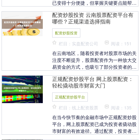
已变得十分便捷，但掌握关键要点能帮你
省心省钱。本文将为你梳理开户流程、券
配资炒股投资 云南股票配资平台有
商选择要点及获取....
哪些？正规渠道选择指南
配资炒股投资
栏目：实盘配资公司
阅读：151
在云南地区，随着投资者对股票市场的关
注度不断提升，股票配资作为一种放大交
易资金的方式，也吸引了部分投资者的目
光。然而，面对市场上形形色色的配资平
正规配资炒股平台 网上股票配资：
台，如何辨别与选....
轻松撬动股市财富大门
正规配资炒股平台
栏目：线上配资股票
阅读：135
在当今快节奏的金融市场中正规配资炒股
平台，网上股票配资已成为投资者撬动股
市财富的有效途径。通过配资，投资者可
以放大自己的资金，从而获得更高的收益