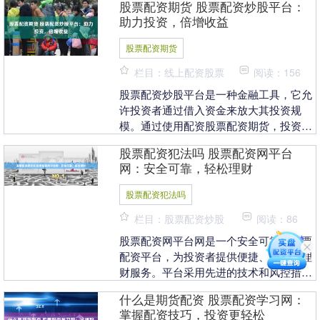
股票配资期货 股票配资炒股平台：
潜力。 股票配资....
助力投资，倍增收益
股票配资期货
栏目：线上配资股票
阅读：156
股票配资炒股平台是一种金融工具，它允
许投资者通过借入资金来放大其投资规
模。通过使用配资股票配资期货，投资者
可以利用杠杆效应，在不增加自有资金的
股票配资犯法吗 股票配资网平台
情况下，获得更高的....
网：安全可靠，轻松理财
股票配资犯法吗
栏目：股票配资炒股
阅读：86
股票配资网平台网是一个安全可靠的股票
配资平台，为投资者提供便捷、高效的理
财服务。平台采用先进的技术和风控措
施，保障资金安全和交易稳定。 * **降低
什么是期货配资 股票配资学习网：
融资成本：*....
掌握配资技巧，投资更轻松