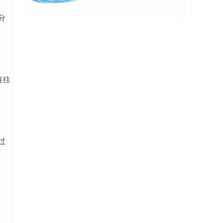
分
往往
过