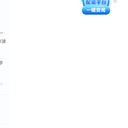
一
市波
学
点