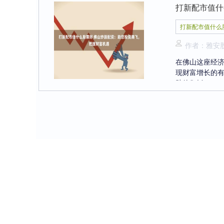
打新配市值什
打新配市值什么
作者：雅安
在佛山这座经
现财富增长的
助他们抓....