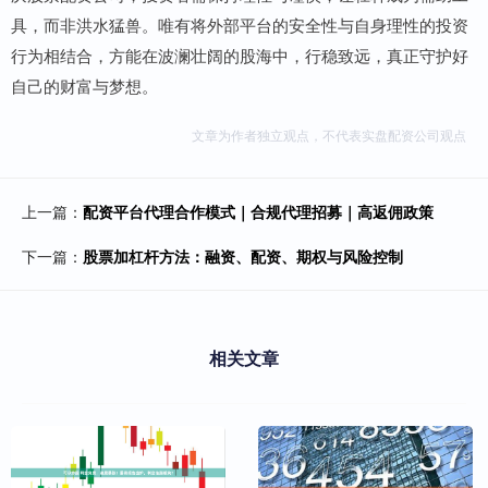
具，而非洪水猛兽。唯有将外部平台的安全性与自身理性的投资
行为相结合，方能在波澜壮阔的股海中，行稳致远，真正守护好
自己的财富与梦想。
文章为作者独立观点，不代表实盘配资公司观点
上一篇：
配资平台代理合作模式｜合规代理招募｜高返佣政策
下一篇：
股票加杠杆方法：融资、配资、期权与风险控制
相关文章