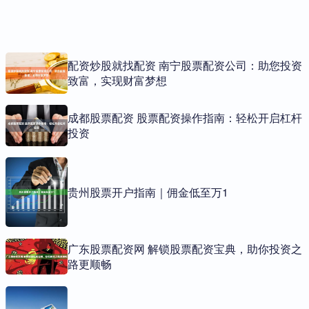
配资炒股就找配资 南宁股票配资公司：助您投资
致富，实现财富梦想
成都股票配资 股票配资操作指南：轻松开启杠杆
投资
贵州股票开户指南｜佣金低至万1
广东股票配资网 解锁股票配资宝典，助你投资之
路更顺畅