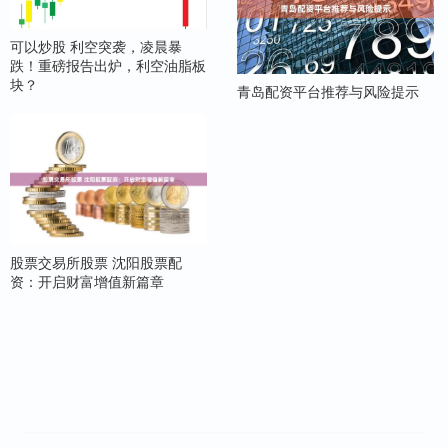
可以炒股 利空突袭，凌晨暴
跌！重磅报告出炉，利空油脂板
块？
青岛配资平台推荐与风险提示
股票交易所股票 沈阳股票配
资：开启财富增值新篇章